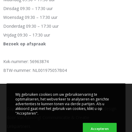
Dinsdag 09:30 – 17:30 uur
Woensdag 09:30 – 17:30 uur
Donderdag 09:30 – 17:30 uur
Vrijdag 09:30 – 17:30 uur
Bezoek op afspraak
Kvk-nummer: 56963874
BTW-nummer: NL001975057B04
Wij gebruiken cookies om uw gebruikservaring te
optimaliseren, het webverkeer te analyseren en gerichte
advertenties te kunnen tonen via derde partijen. Als u
Copyright 2014 - 2019 | Drukwerk Solutions | Webdesign
akkoord gaat met het gebruik van cookies, klikt u op
"Accepteren".
door
Van Mastrigt Communicatie & Creatie
Linkpartners
Accepteren