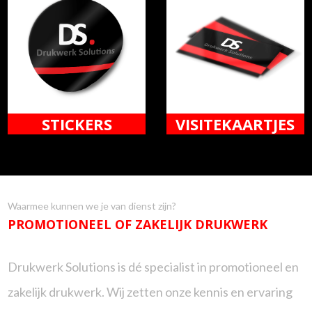
STICKERS
VISITEKAARTJES
Waarmee kunnen we je van dienst zijn?
PROMOTIONEEL OF ZAKELIJK DRUKWERK
Drukwerk Solutions is dé specialist in promotioneel en
zakelijk drukwerk. Wij zetten onze kennis en ervaring